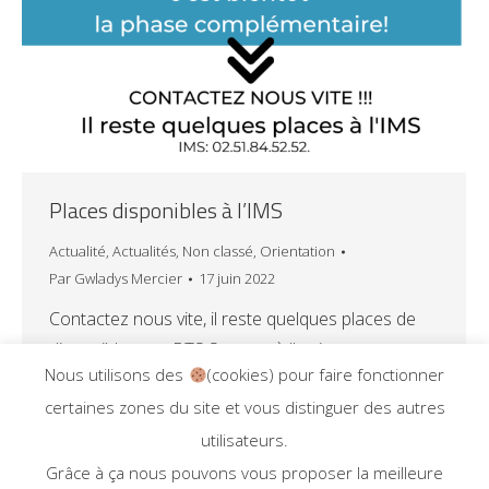
Places disponibles à l’IMS
Actualité
,
Actualités
,
Non classé
,
Orientation
Par
Gwladys Mercier
17 juin 2022
Contactez nous vite, il reste quelques places de
disponibles en : BTS Support à l’action
Nous utilisons des
(cookies) pour faire fonctionner
managériale BTS Banque Conseiller de clientèle
certaines zones du site et vous distinguer des autres
BTS Assurance BTS Gestion de la PME
utilisateurs.
Grâce à ça nous pouvons vous proposer la meilleure