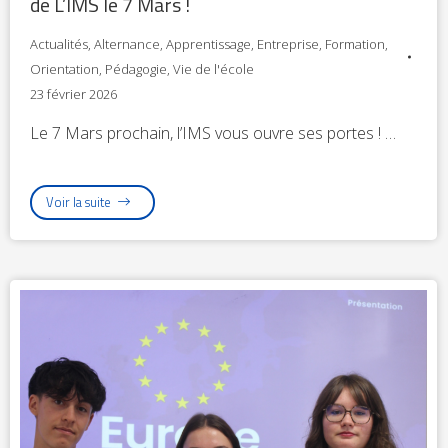
de L’IMS le 7 Mars !
Actualités
,
Alternance
,
Apprentissage
,
Entreprise
,
Formation
,
Orientation
,
Pédagogie
,
Vie de l'école
23 février 2026
Le 7 Mars prochain, l’IMS vous ouvre ses portes ! …
Voir la suite