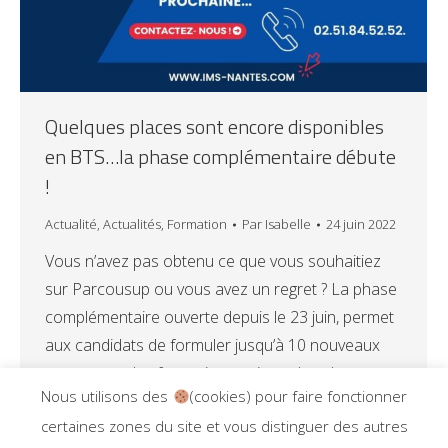
Quelques places sont encore disponibles
en BTS…la phase complémentaire débute
!
Actualité
,
Actualités
,
Formation
Par
Isabelle
24 juin 2022
Vous n’avez pas obtenu ce que vous souhaitiez
sur Parcousup ou vous avez un regret ? La phase
complémentaire ouverte depuis le 23 juin, permet
aux candidats de formuler jusqu’à 10 nouveaux
vœux pour des formations qui ont des places
Nous utilisons des
(cookies) pour faire fonctionner
disponibles. C’est le cas à l’IMS, en BTS GPME,
certaines zones du site et vous distinguer des autres
BTS Assurance, BTS Banque, BTS SAM.…