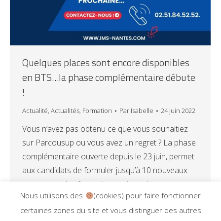
Quelques places sont encore disponibles
en BTS…la phase complémentaire débute
!
Actualité
,
Actualités
,
Formation
Par
Isabelle
24 juin 2022
Vous n’avez pas obtenu ce que vous souhaitiez
sur Parcousup ou vous avez un regret ? La phase
complémentaire ouverte depuis le 23 juin, permet
aux candidats de formuler jusqu’à 10 nouveaux
vœux pour des formations qui ont des places
Nous utilisons des
(cookies) pour faire fonctionner
disponibles. C’est le cas à l’IMS, en BTS GPME,
certaines zones du site et vous distinguer des autres
BTS Assurance, BTS Banque, BTS SAM.…