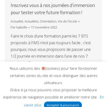
Inscrivez vous à nos journées d’immersion
pour tester votre future formation !
Actualité
,
Actualités
,
Orientation
,
Vie de l'école
Par
Isabelle
17 novembre 2022
Faire le choix d’une formation parmi les 7 BTS
proposés à l’IMS n’est pas toujours facile ; c’est
pourquoi, nous vous proposons de passer une
1/2 journée en immersion dans l’une de nos 7
sections. C’est une occasion unique de partager
Nous utilisons des
(cookies) pour faire fonctionner
le quotidien de nos étudiants en découvrant les
certaines zones du site et vous distinguer des autres
matières, les professeurs, les locaux… Les dates…
utilisateurs.
Grâce à ça nous pouvons vous proposer la meilleure
expérience de navigation possible et améliorer notre site.
En
Dream-Theme — truly
premium WordPress themes
savoir plus
Accepter & poursuivre