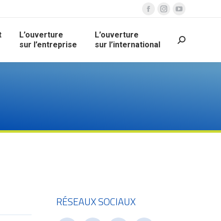
Facebook
Instagram
YouTube
page
page
page
t
L’ouverture
L’ouverture
opens
opens
opens
Recherche
sur l’entreprise
sur l’international
in
in
in
new
new
new
window
window
window
RÉSEAUX SOCIAUX
e