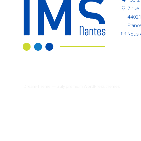
7 rue
44021
Franc
Nous 
Dream-Theme — truly
premium WordPress themes