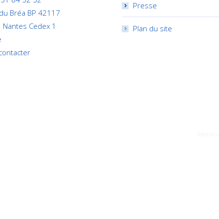
Presse
 du Bréa BP 42117
 Nantes Cedex 1
Plan du site
e
contacter
Mention