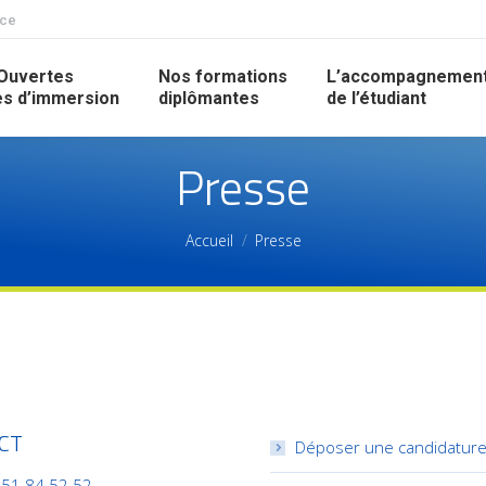
nce
Ouvertes
Nos formations
L’accompagnemen
s d’immersion
diplômantes
de l’étudiant
Presse
Accueil
Presse
CT
Déposer une candidatur
 51 84 52 52