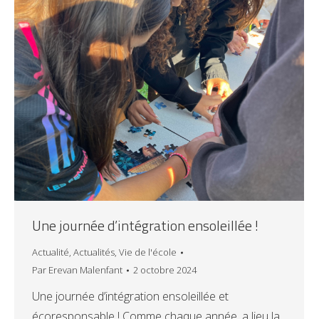
Une journée d’intégration ensoleillée !
Actualité
,
Actualités
,
Vie de l'école
Par
Erevan Malenfant
2 octobre 2024
Une journée d’intégration ensoleillée et
écoresponsable ! Comme chaque année, a lieu la