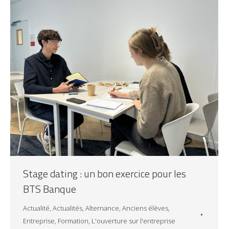
Stage dating : un bon exercice pour les
BTS Banque
Actualité
,
Actualités
,
Alternance
,
Anciens élèves
,
Entreprise
,
Formation
,
L'ouverture sur l'entreprise