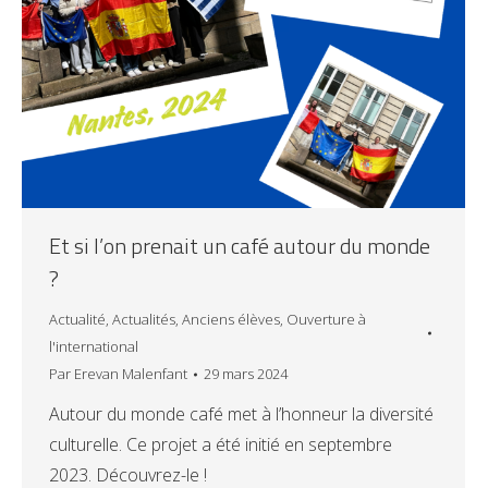
Et si l’on prenait un café autour du monde
?
Actualité
,
Actualités
,
Anciens élèves
,
Ouverture à
l'international
Par
Erevan Malenfant
29 mars 2024
Autour du monde café met à l’honneur la diversité
culturelle. Ce projet a été initié en septembre
2023. Découvrez-le !