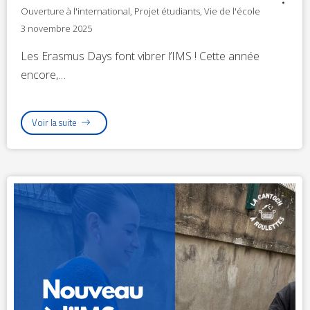
Ouverture à l'international
,
Projet étudiants
,
Vie de l'école
3 novembre 2025
Les Erasmus Days font vibrer l’IMS ! Cette année
encore,…
Voir la suite