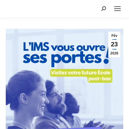
Fév
23
2026