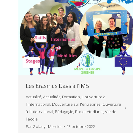
Les Erasmus Days à l’IMS
Actualité
,
Actualités
,
Formation
,
L'ouverture à
l'international
,
L'ouverture sur l'entreprise
,
Ouverture
à l'international
,
Pédagogie
,
Projet étudiants
,
Vie de
l'école
Par
Gwladys Mercier
13 octobre 2022