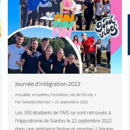
Journée d’intégration 2022
Actualité
,
Actualités
,
Formation
,
Vie de l'école
Par
Gwladys Mercier
22 septembre 2022
Les 350 étudiants de l’IMS se sont retrouvés à
l’Hippodrome de Nantes le 22 septembre 2022
dans une ambiance festive et sportive ! L’équipe