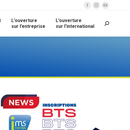
Facebook
Instagram
YouTube
page
page
page
t
L’ouverture
L’ouverture
opens
opens
opens
Recherche
sur l’entreprise
sur l’international
in
in
in
new
new
new
window
window
window