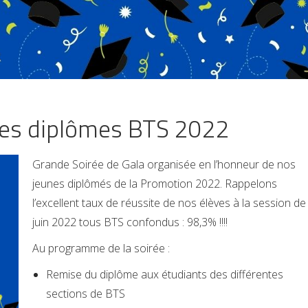
des diplômes BTS 2022
Grande Soirée de Gala organisée en l’honneur de nos
jeunes diplômés de la Promotion 2022. Rappelons
l’excellent taux de réussite de nos élèves à la session de
juin 2022 tous BTS confondus : 98,3% !!!!
Au programme de la soirée :
Remise du diplôme aux étudiants des différentes
sections de BTS