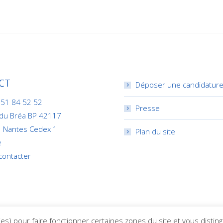
CT
Déposer une candidatur
 51 84 52 52
Presse
 du Bréa BP 42117
 Nantes Cedex 1
Plan du site
e
contacter
ies) pour faire fonctionner certaines zones du site et vous disting