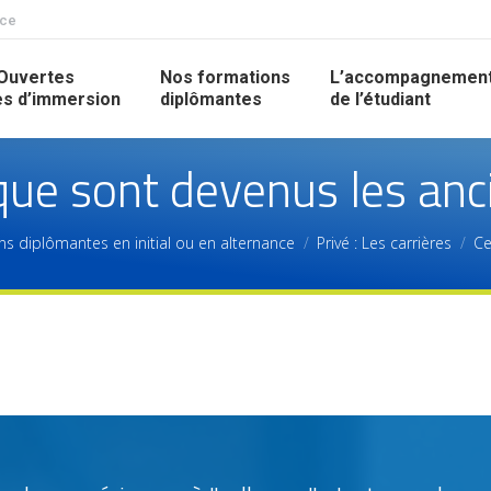
nce
Ouvertes
Nos formations
L’accompagnemen
s d’immersion
diplômantes
de l’étudiant
que sont devenus les anc
s diplômantes en initial ou en alternance
Privé : Les carrières
Ce