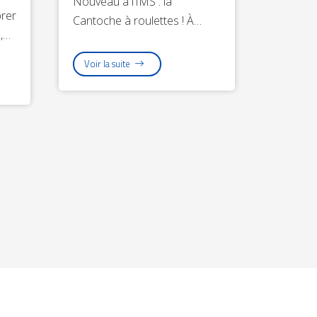
Nouveau à l’IMS : la
brer
Cantoche à roulettes ! À…
e,…
Voir la suite