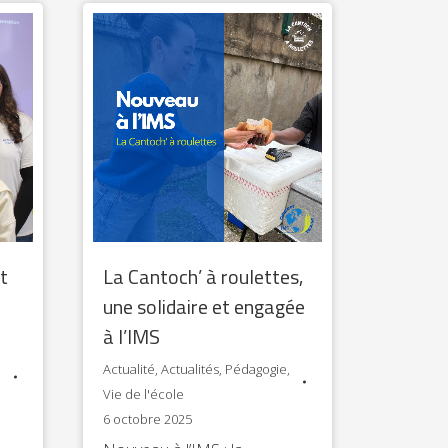
t
La Cantoch’ à roulettes,
une solidaire et engagée
à l’IMS
Actualité
,
Actualités
,
Pédagogie
,
Vie de l'école
6 octobre 2025