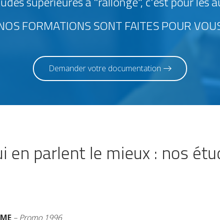
udes supérieures à "rallonge", c'est pour les 
NOS FORMATIONS SONT FAITES POUR VOU
Demander votre documentation
i en parlent le mieux : nos étu
SME
– Promo 1996