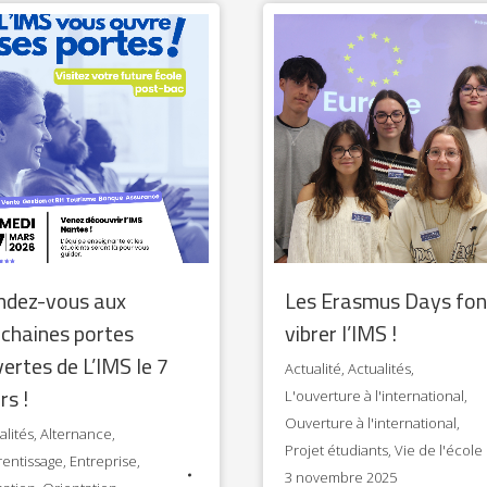
ndez-vous aux
Les Erasmus Days fon
chaines portes
vibrer l’IMS !
ertes de L’IMS le 7
Actualité
,
Actualités
,
s !
L'ouverture à l'international
,
Ouverture à l'international
,
alités
,
Alternance
,
Projet étudiants
,
Vie de l'école
entissage
,
Entreprise
,
3 novembre 2025