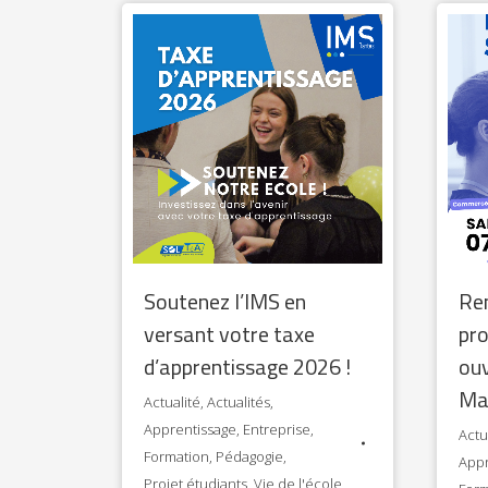
Soutenez l’IMS en
Re
versant votre taxe
pro
d’apprentissage 2026 !
ouv
Mar
Actualité
,
Actualités
,
Apprentissage
,
Entreprise
,
Actu
Formation
,
Pédagogie
,
Appr
Projet étudiants
,
Vie de l'école