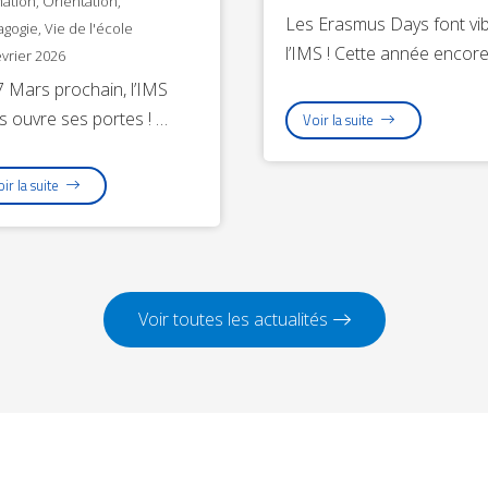
ation
,
Orientation
,
Les Erasmus Days font vi
agogie
,
Vie de l'école
l’IMS ! Cette année encor
évrier 2026
7 Mars prochain, l’IMS
s ouvre ses portes ! …
Voir la suite
ir la suite
Voir toutes les actualités