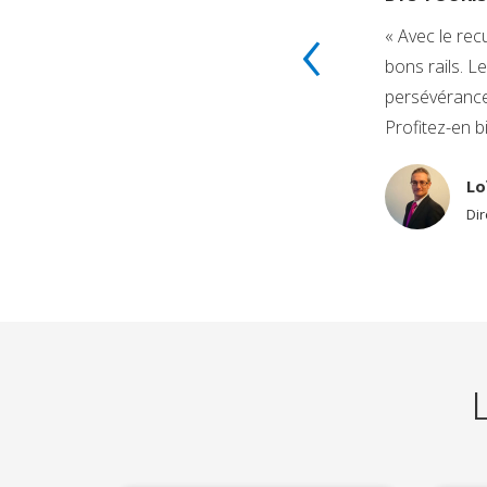
‹
 : La motivation vous
« Avec le rec
s parce que quand elles se
bons rails. L
persévérance,
Profitez-en bi
Recherche
Lo
Di
L