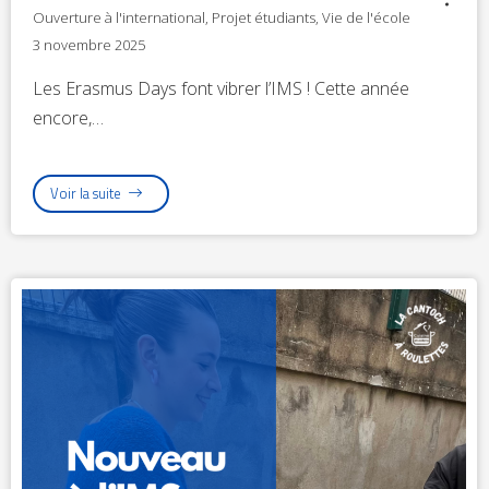
Ouverture à l'international
,
Projet étudiants
,
Vie de l'école
3 novembre 2025
Les Erasmus Days font vibrer l’IMS ! Cette année
encore,…
Voir la suite