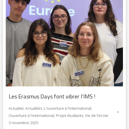
Les Erasmus Days font vibrer l’IMS !
Actualité
,
Actualités
,
L'ouverture à l'international
,
Ouverture à l'international
,
Projet étudiants
,
Vie de l'école
3 novembre 2025