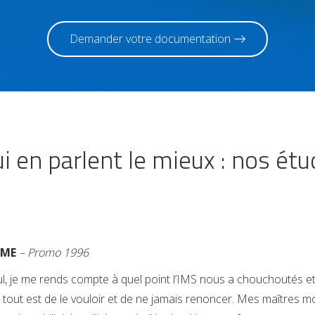
Demander votre documentation
i en parlent le mieux : nos étu
SME
– Promo 1996
ul, je me rends compte à quel point l’IMS nous a chouchoutés et
e tout est de le vouloir et de ne jamais renoncer. Mes maîtres mo