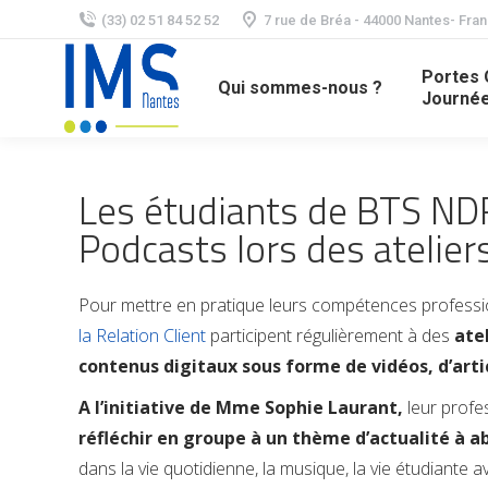
(33) 02 51 84 52 52
7 rue de Bréa - 44000 Nantes- Fra
Portes 
Qui sommes-nous ?
Journée
Les étudiants de BTS NDRC
Podcasts lors des atelier
Pour mettre en pratique leurs compétences professio
la Relation Client
participent régulièrement à des
ate
contenus digitaux sous forme de vidéos, d’art
A l’initiative de Mme Sophie Laurant,
leur profes
réfléchir en groupe à un thème d’actualité à a
dans la vie quotidienne, la musique, la vie étudiante 