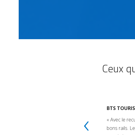
Ceux qu
BTS TOURI
‹
 : La motivation vous
« Avec le rec
s parce que quand elles se
bons rails. L