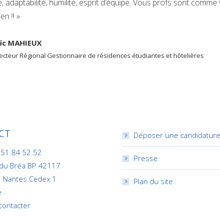
 adaptabilité, humilité, esprit d’équipe. Vous profs sont comme
en !! »
ïc MAHIEUX
recteur Régional Gestionnaire de résidences étudiantes et hôtelières
CT
Déposer une candidatur
 51 84 52 52
Presse
 du Bréa BP 42117
 Nantes Cedex 1
Plan du site
e
contacter