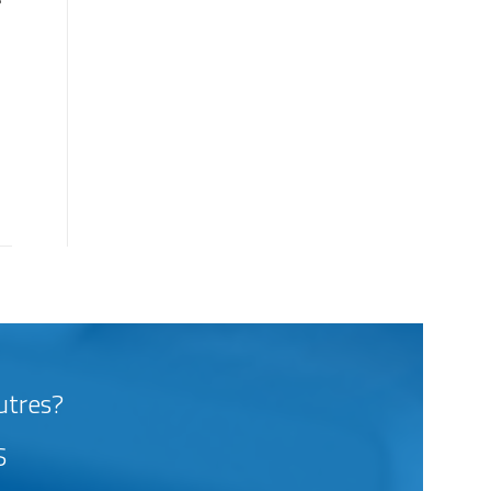
autres?
S