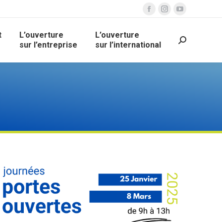
Facebook
Instagram
YouTube
page
page
page
t
L’ouverture
L’ouverture
opens
opens
opens
Recherche
sur l’entreprise
sur l’international
in
in
in
new
new
new
window
window
window