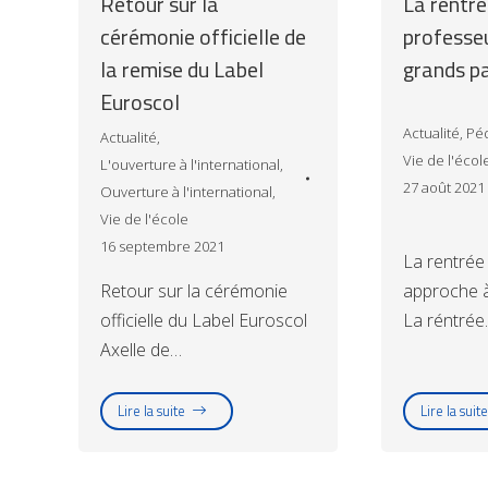
Retour sur la
La rentré
cérémonie officielle de
professe
la remise du Label
grands p
Euroscol
Actualité
,
Pé
Actualité
,
Vie de l'écol
L'ouverture à l'international
,
27 août 2021
Ouverture à l'international
,
Vie de l'école
16 septembre 2021
La rentrée
Retour sur la cérémonie
approche 
officielle du Label Euroscol
La réntrée
Axelle de…
Lire la suite
Lire la suite