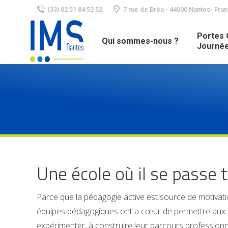
(33) 02 51 84 52 52
7 rue de Bréa - 44000 Nantes- Fra
Portes 
Qui sommes-nous ?
Journée
Une école où il se passe 
Parce que la pédagogie active est source de motivat
équipes pédagogiques ont a cœur de permettre aux é
expérimenter, à construire leur parcours profession