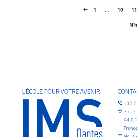
1
…
10
11
N’h
L’ÉCOLE POUR VOTRE AVENIR
CONTA
+33 2
7 rue
44021
Franc
Nous 