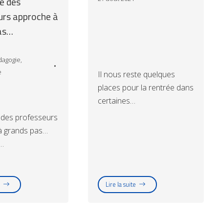
e des
urs approche à
as…
dagogie
,
e
Il nous reste quelques
places pour la rentrée dans
certaines…
 des professeurs
à grands pas…
…
Lire la suite